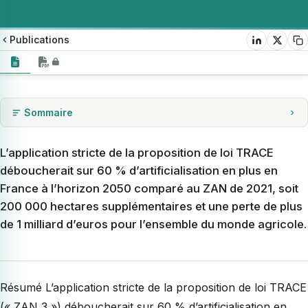
Publications
Sommaire
Résumé
Le ZAN : une protection non négligeable pour l’agriculture
L’application stricte de la proposition de loi TRACE
déboucherait sur 60 % d’artificialisation en plus en
Les modifications de la PPL TRACE
France à l’horizon 2050 comparé au ZAN de 2021, soit
Impact sur la production agricole
200 000 hectares supplémentaires et une perte de plus
Conclusion
de 1 milliard d’euros pour l’ensemble du monde agricole.
Résumé L’application stricte de la proposition de loi TRACE
(« ZAN 3 ») déboucherait sur 60 % d’artificialisation en