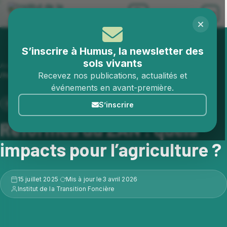
Aller au contenu
S’inscrire à Humus, la newsletter des
sols vivants
Accueil
Publications
Recevez nos publications, actualités et
Réformes du ZAN : quels impacts pour l’agriculture ?
événements en avant-première.
NOTES D'ANALYSE
S’inscrire
Réformes du ZAN : quels
impacts pour l’agriculture ?
15 juillet 2025
Mis à jour le
3 avril 2026
·
·
Institut de la Transition Foncière