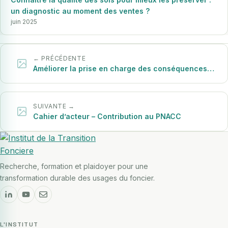
un diagnostic au moment des ventes ?
3 000
juin 2025
exploitations agricoles menacées de disparition à
l’horizon 2050
← PRÉCÉDENTE
Améliorer la prise en charge des conséquences…
110 M€
de manque à gagner pour la seule production céréalière
SUIVANTE →
Cahier d’acteur – Contribution au PNACC
89 %
de l’artificialisation se fait sur des terres agricoles
Recherche, formation et plaidoyer pour une
transformation durable des usages du foncier.
L'INSTITUT