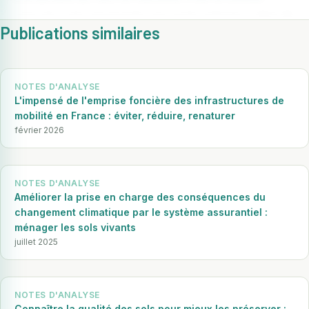
agricole, cela représente une perte estimée à
plus de
Publications similaires
1 milliard d’euros
.
NOTES D'ANALYSE
Contenu réservé aux adhérents
L'impensé de l'emprise foncière des infrastructures de
390 000 ha
Connectez-vous pour accéder au contenu complet.
mobilité en France : éviter, réduire, renaturer
de terres agricoles préservées par le ZAN de 2021
février 2026
Se connecter
200 000 ha
Nous rejoindre
NOTES D'ANALYSE
Améliorer la prise en charge des conséquences du
supplémentaires artificialisés avec le ZAN 3 (PPL TRACE)
changement climatique par le système assurantiel :
ménager les sols vivants
juillet 2025
500 000 ha
artificialisés au total d’ici 2050 avec le ZAN 3
NOTES D'ANALYSE
Connaître la qualité des sols pour mieux les préserver :