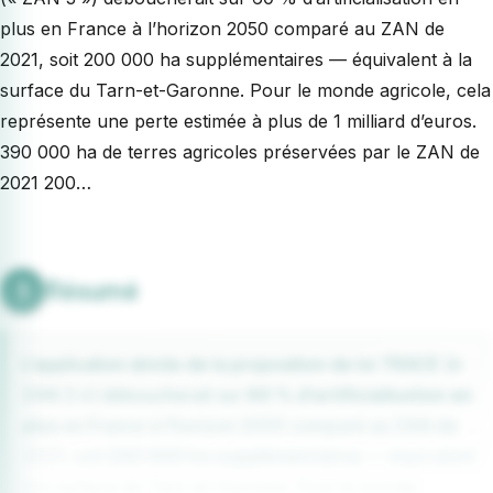
plus en France à l’horizon 2050 comparé au ZAN de
2021, soit 200 000 ha supplémentaires — équivalent à la
surface du Tarn-et-Garonne. Pour le monde agricole, cela
représente une perte estimée à plus de 1 milliard d’euros.
390 000 ha de terres agricoles préservées par le ZAN de
2021 200…
Résumé
L’application stricte de la proposition de loi TRACE («
ZAN 3 ») déboucherait sur
60 % d’artificialisation en
plus
en France à l’horizon 2050 comparé au ZAN de
2021, soit
200 000 ha supplémentaires
— équivalent
à la surface du Tarn-et-Garonne. Pour le monde