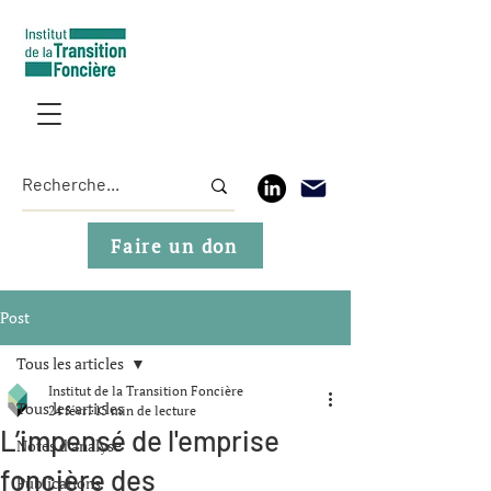
Faire un don
Post
Tous les articles
Institut de la Transition Foncière
Tous les articles
24 févr.
15 min de lecture
L’impensé de l'emprise
Notes d'analyse
foncière des
Publications