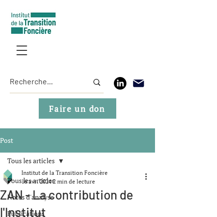
Faire un don
Post
Tous les articles
Institut de la Transition Foncière
Tous les articles
16 avr. 2024
2 min de lecture
ZAN - La contribution de
Notes d'analyse
l'Institut
Publications