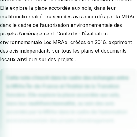
Elle explore la place accordée aux sols, dans leur
multifonctionnalité, au sein des avis accordés par la MRAe
dans le cadre de l’autorisation environnementale des
projets d’aménagement. Contexte : l’évaluation
environnementale Les MRAe, créées en 2016, expriment
des avis indépendants sur tous les plans et documents
locaux ainsi que sur des projets…
Cette note s’inscrit dans le cadre des échanges entre
la MRAe Île-de-France et l’Institut de la Transition
foncière. Elle explore la place accordée aux sols,
dans leur
multifonctionnalité
, au sein des avis
accordés par la MRAe dans le cadre de l’autorisation
environnementale des projets d’aménagement.