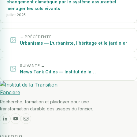
Aucune catégorie d’analyse n’est entièrement dédiée à la
changement climatique par le système assurantiel :
ménager les sols vivants
qualité des sols. On retrouve des éléments relatifs aux sols
juillet 2025
dans différentes thématiques : pollution des sols, capacités
d’infiltration, préservation des zones humides, aspects
géotechniques. Mais d’autres caractéristiques sont très
← PRÉCÉDENTE
Urbanisme — L’urbaniste, l’héritage et le jardinier
peu évoquées :
La
biodiversité des sols
(microorganismes,
macrofaune) : quasiment absente
SUIVANTE →
News Tank Cities — Institut de la…
La
matière organique et séquestration carbone
:
marginale dans les études d’impact
La
fertilité des sols
: évoquée uniquement en contexte
Recherche, formation et plaidoyer pour une
agricole
transformation durable des usages du foncier.
L'INSTITUT