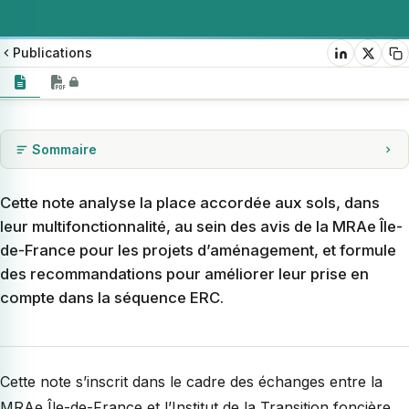
Publications
Sommaire
Contexte : l’évaluation environnementale
Une prise en compte partielle des sols
Cette note analyse la place accordée aux sols, dans
leur multifonctionnalité, au sein des avis de la MRAe Île-
5 Recommandations de l’ITF
de-France pour les projets d’aménagement, et formule
des recommandations pour améliorer leur prise en
compte dans la séquence ERC.
Cette note s’inscrit dans le cadre des échanges entre la
MRAe Île-de-France et l’Institut de la Transition foncière.