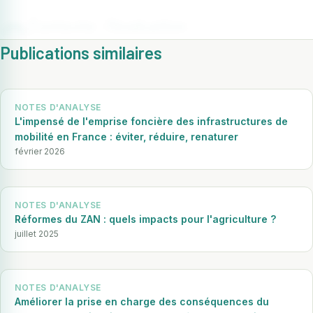
Contexte : l’évaluation
environnementale
Publications similaires
Les MRAe, créées en 2016, expriment des avis
NOTES D'ANALYSE
indépendants sur tous les plans et documents locaux ainsi
Contenu réservé aux adhérents
L'impensé de l'emprise foncière des infrastructures de
que sur des projets d’aménagement. L’analyse de l’ITF
Connectez-vous pour accéder au contenu complet.
mobilité en France : éviter, réduire, renaturer
porte sur un corpus de 8 avis produits par la MRAe Île-
février 2026
de-France en 2023-2024 : projets immobiliers,
Se connecter
énergétiques, aménagements de voirie, documents de
Nous rejoindre
NOTES D'ANALYSE
planification.
Réformes du ZAN : quels impacts pour l'agriculture ?
juillet 2025
NOTES D'ANALYSE
Améliorer la prise en charge des conséquences du