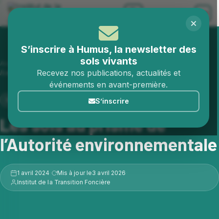
Aller au contenu
S’inscrire à Humus, la newsletter des
sols vivants
Accueil
Publications
Recevez nos publications, actualités et
Les sols au prisme de l’Autorité environnementale
événements en avant-première.
NOTES D'ANALYSE
S’inscrire
Les sols au prisme de
l’Autorité environnementale
1 avril 2024
Mis à jour le
3 avril 2026
·
·
Institut de la Transition Foncière