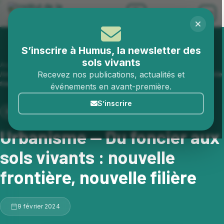
Aller au contenu
S’inscrire à Humus, la newsletter des
sols vivants
Accueil
Publications
Recevez nos publications, actualités et
Urbanisme — Du foncier aux sols vivants : nouvelle frontière, nouvelle
filière
événements en avant-première.
S’inscrire
REVUE DE PRESSE
Urbanisme — Du foncier aux
sols vivants : nouvelle
frontière, nouvelle filière
9 février 2024