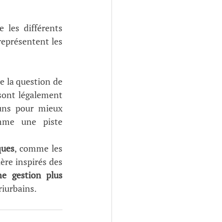
les différents 
représentent les 
e la question de 
sont légalement 
uns pour mieux 
mme une piste 
ques
, comme les 
re inspirés des 
e gestion plus 
riurbains.