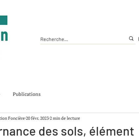
Accueil
L'Institut
Les Outils
La Chaire
e
Publications
ition Foncière
20 févr. 2023
2 min de lecture
rnance des sols, élément