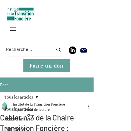
Faire un don
Post
Tous les articles
Institut de la Transition Foncière
Tous les articles
11 juin
2 min de lecture
Cahier n°3 de la Chaire
Notes d'analyse
Transition Foncière :
Publications