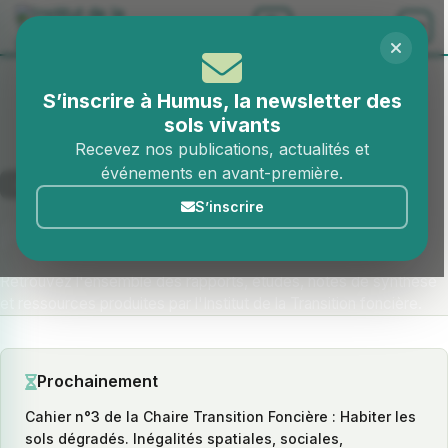
Aller au contenu
S’inscrire à Humus, la newsletter des
sols vivants
Recevez nos publications, actualités et
événements en avant-première.
Accueil
Publications
S’inscrire
Publications
Retrouvez l'ensemble des rapports, études, notes de synthèse
et ressources produites par l'Institut de la Transition foncière.
Prochainement
Cahier n°3 de la Chaire Transition Foncière : Habiter les
sols dégradés. Inégalités spatiales, sociales,