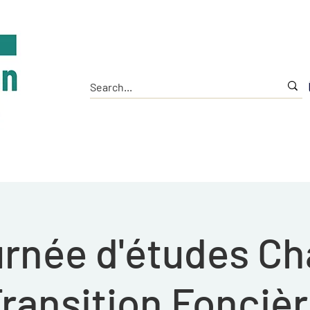
Home
The Institute
Tools
Research
rnée d'études Ch
ransition Fonciè