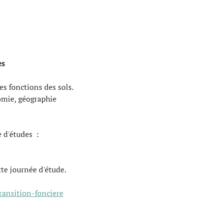
es
s fonctions des sols. 
omie, géographie 
d'études  : 
tte journée d'étude.
transition-fonciere