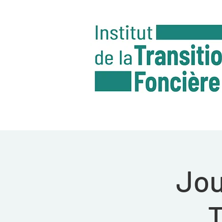
Jou
T