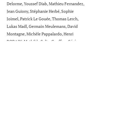
Delorme, Youssef Diab, Mathieu Fernandez,
Jean Guiony, Stéphanie Herbé, Sophie
Joimel, Patrick Le Gouée, Thomas Lerch,
Lukas Madl, Germain Meulemans, David
Montagne, Michèle Pappalardo, Henri
ROBAIN, Mathilde Salin, Geoffroy Séré,
Ana-Cristina Torres, Laure Vidal-Beaudet.
Conception graphique : Mélanie Piat
Crédits image de couverture : Adèle Pereira,
Martin Schricke
Impression : novembre 2024 à l'Ensa Paris-
Est