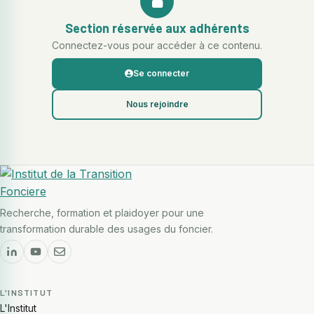
approfondi d’un outil numérique d’aide à la décision qui
Section réservée aux adhérents
l’accompagne. Les deux documents sont destinés à être
Connectez-vous pour accéder à ce contenu.
consultés en parallèle. L’utilisation de l’outil numérique ne
nécessite pas de lire la totalité du Référentiel, mais il est
Se connecter
conseillé de s’y référer pour l’éclairer.
Nous rejoindre
Recherche, formation et plaidoyer pour une
transformation durable des usages du foncier.
L'INSTITUT
L'Institut