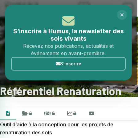
Aller au contenu
S’inscrire à Humus, la newsletter des
sols vivants
Recevez nos publications, actualités et
événements en avant-première.
Accueil
Outils
Référentiel Renaturation
S’inscrire
Modèles techniques
Déploiement
Référentiel Renaturation
Outil d’aide à la conception pour les projets de
renaturation des sols