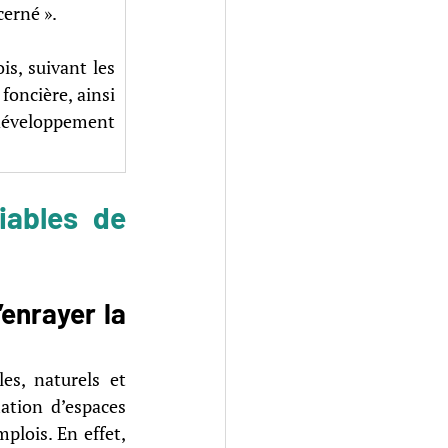
cerné ».
s, suivant les 
oncière, ainsi 
éveloppement 
iables de 
enrayer la 
, naturels et 
tion d’espaces 
n’est pas gage de développement, au sens d’un gain net de ménages ou d’emplois. En effet, 