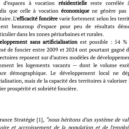
 d’espaces à vocation 
résidentielle
 reste corrélée à
dis que celle à vocation 
économique
 ne génère pas 
aire. L’
efficacité foncière
 varie fortement selon les territ
nt beaucoup d’espace pour peu de résultats démo
culier dans les zones périurbaines et rurales.
eloppement sans artificialisation
 est possible : 54 
é de foncier entre 2009 et 2024 ont pourtant gagné de
jectoires reposent sur d’autres modèles de développement
amment les logements vacants — dont le volume excè
ance démographique. Le développement local ne dé
ialisation, mais de la capacité des territoires à valoriser 
ier prospérité et sobriété foncière.
ance Stratégie [1], 
“nous héritons d’un système de vale
oire et accroissement de la population et de l’emploi 