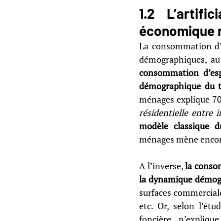
1.2 L’artific
économique r
La consommation d’e
consommation d’espa
démographique du te
ménages explique 7
résidentielle entre 
modèle classique d
ménages mène encore 
A l’inverse, 
la consom
la dynamique démogr
surfaces commerciales
etc. Or, selon l’é
foncière n’expliq