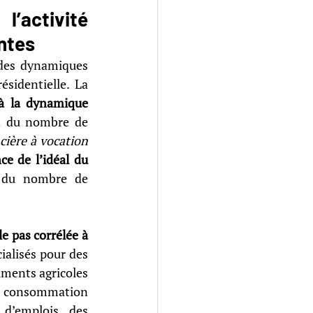
’activité 
ntes
des dynamiques 
démographiques, au contraire de la consommation d’espaces à vocation résidentielle. La 
à la dynamique 
on du nombre de 
ière à vocation 
ce de l’idéal du 
 du nombre de 
 pas corrélée à 
ialisés pour des 
iments agricoles 
e consommation 
d’emplois des 