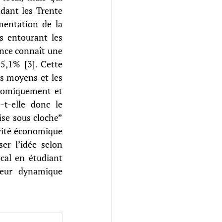
dant les Trente 
mentation de la 
s entourant les 
ance connaît une 
,1% [3]. Cette 
s moyens et les 
onomiquement et 
t-elle donc le 
se sous cloche” 
vité économique 
er l’idée selon 
cal en étudiant 
leur dynamique 