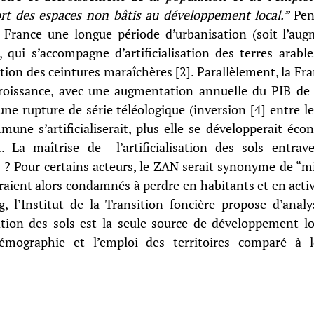
ort des espaces non bâtis au développement local.” 
Pen
n France une longue période d’urbanisation (soit l’aug
, qui s’accompagne d’artificialisation des terres arable
arition des ceintures maraîchères [2]. Parallèlement, la Fr
roissance, avec une augmentation annuelle du PIB de 5
une rupture de série téléologique (inversion [4] entre le
mune s’artificialiserait, plus elle se développerait éc
La maîtrise de  l’artificialisation des sols entrave-
? Pour certains acteurs, le ZAN serait synonyme de “mi
seraient alors condamnés à perdre en habitants et en acti
g, l’Institut de la Transition foncière propose d’analys
lisation des sols est la seule source de développement lo
démographie et l’emploi des territoires comparé à 