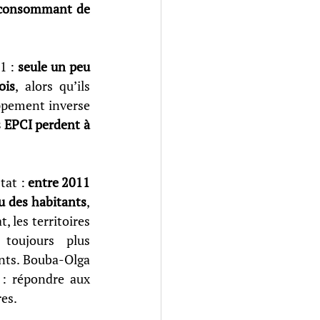
 consommant de 
1 : 
seule un peu 
ois
, alors qu’ils 
ppement inverse 
 EPCI perdent à 
tat : 
entre 2011 
u des habitants
, 
 les territoires 
toujours plus 
nts. Bouba-Olga 
 : répondre aux 
res.