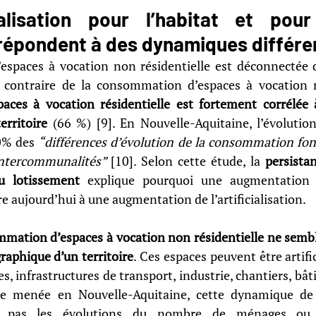
ialisation pour l’habitat et pour l
épondent à des dynamiques différe
spaces à vocation non résidentielle est déconnectée 
ces à vocation résidentielle est fortement corrélée 
rritoire
 (66 %) [9]. En Nouvelle-Aquitaine, l’évoluti
0% des 
“différences d’évolution de la consommation fonc
intercommunalités” 
[10]. Selon cette étude, la 
persistan
u lotissement
 explique pourquoi une augmentation
aujourd’hui à une augmentation de l’artificialisation. 
mation d’espaces à vocation non résidentielle ne semble
aphique d’un territoire
. Ces espaces peuvent être artific
, infrastructures de transport, industrie, chantiers, bât
tude menée en Nouvelle-Aquitaine, cette dynamique d
ue pas les évolutions du nombre de ménages ou 