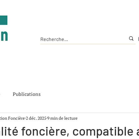
Accueil
L'Institut
Les Outils
La Chaire
e
Publications
ition Foncière
2 déc. 2025
9 min de lecture
lité foncière, compatible 