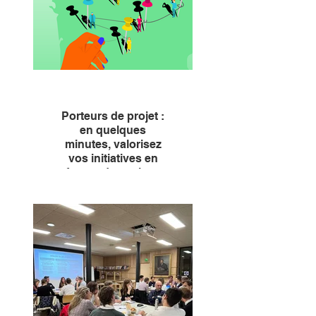
Porteurs de projet :
en quelques
minutes, valorisez
vos initiatives en
faveur des sols et
contribuez à
accélérer la
transition foncière
!
L’inventaire des bonnes
pratiques de la Transition
foncière est lancé.
Votre expérience peut éclairer
d’autres acteurs partout en
France. En partageant vos
initiatives, vous contribuez à