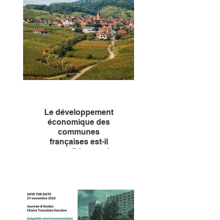
de l’artificialisation des sols, la
dette évitée grâce au
renouvellement urbain et la
dette réduite par la
renaturation dans le bilan
d’opération des projets
d'aménagement.
Le développement
économique des
communes
françaises est-il
compatible avec la
neutralité foncière
?
Dans son dernier briefing,
l’Institut de la Transition
foncière se penche sur ce lieu
commun de l’aménagement.