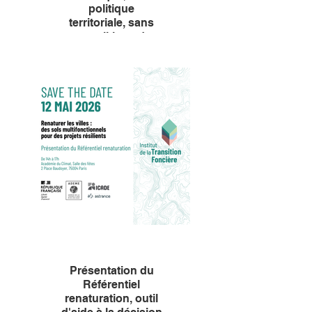
politique
territoriale, sans
une politique des
sols. L'urgence de
la mise en place
d'un Plan
interministériel de
préservation des
sols
Face au changement
climatique et aux pressions sur
les sols, c’est d’une politique
claire pour les sols dont les
acteurs, publics et privés, ont
besoin. C’est ce que soutient,
dans la tribune parue ce
dimanche dans @Les Echos,
Jean Guiony, président de
l’Institut de la Transition
foncière aux côtés d’élus
locaux, sénateurs, députés,
dirigeants d’organisations
publiques et privées et
d’institutions scientifiques.
Présentation du
Référentiel
renaturation, outil