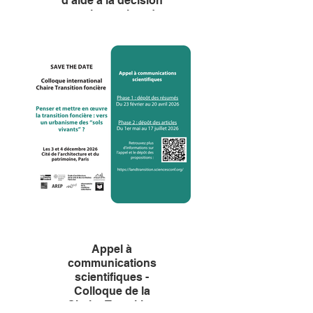
d'aide à la décision
pour les projets de
renaturation
L’Institut a le plaisir de vous
convier à l'événement
consacré à la présentation du
Référentiel Renaturation, le
mardi 12 mai 2026 à 14h00, à
l'Académie du Climat (2 place
Baudoyer, Paris 4e), salle des
fêtes.
Fruit de deux ans de travail
avec la collaboration de
l'ADEME, d'ICADE et d'ARP
Astrance, cet outil a été
développé par l'Institut de la
Transition foncière. Il offre les
clés de lecture aux porteurs de
projet pour concevoir leurs
opérations de renaturation,
anticiper les arbitrages
techniques et faciliter les
échanges avec les acteurs
techniques mobilisés tout au
long des projets.
Appel à
communications
scientifiques -
Colloque de la
Chaire Transition