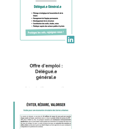
Offre d'emploi :
Délégué.e
général.e
Acteur de référence en matière
de transition écologique
territoriale et urbaine,
spécialisé dans la préservation
des sols et la sobriété foncière,
l'Institut de la transition
foncière recrute pour le poste
de Délégué général, vacant au
1er octobre 2026.
Informations dans la fiche de
poste jointe.
Candidatures à adresser avant