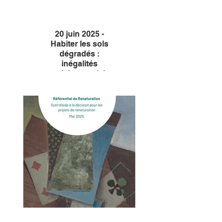
20 juin 2025 -
Habiter les sols
dégradés :
inégalités
spatiales, sociales
environnementales
Journée d'études de la Chaire
Transition foncière.
Face à des phénomènes de
contamination industrielle,
d’érosion, de désertification, ou
encore d’accaparement des
terres, comment sont impactés
les différents groupes sociaux
?