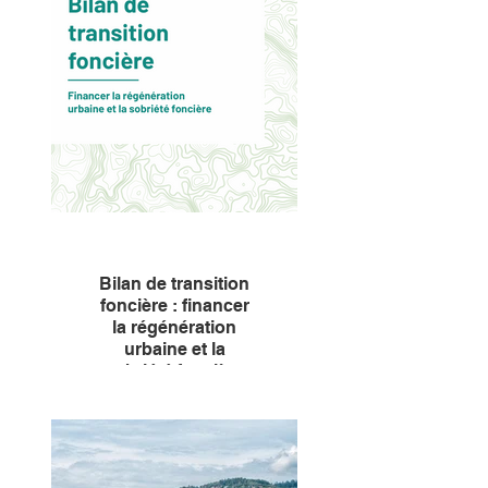
Transition foncière, Camille
Fromentin et Julia Franses,
avocates en droit de
l’environnement et de
l’urbanisme, décrivent
comment le juge administratif a
précisé l’application du ZAN
ces dernières années.
Bilan de transition
foncière : financer
la régénération
urbaine et la
sobriété foncière
L'Institut de la Transition
foncière présente son rapport
sur le bilan de transition
foncière.
Un outil permettant notamment
d’intégrer la dette écologique