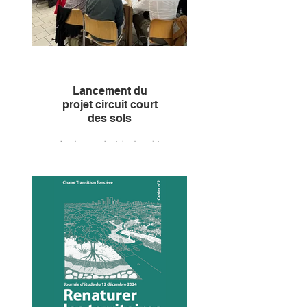
une cartographie qui sera
notamment mise en avant lors
du Forum de la Transition
foncière 2026.
Lancement du
projet circuit court
des sols
La phase exploratoire du projet
de gestion in situ et de
refonctionnalisation des terres
excavées, porté par l’Institut de
la Transition foncière, se
poursuit. Deux groupes de
travail se sont déjà tenus,
réunissant la filière sols, pour
contribuer à des sols vivants.