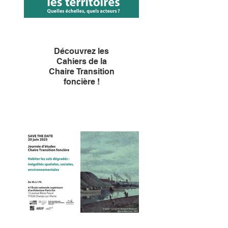
Découvrez les
Cahiers de la
Chaire Transition
foncière !
Le deuxième Cahier de la
Chaire, « Renaturer les
territoires : quelles échelles,
quels acteurs ? », vient de
paraître. Il explore les enjeux
de la restauration d’espaces
de nature en milieu anthropisé.
Géographes, philosophes,
sociologues ou encore
écologues y partagent leurs
analyses issues de la journée
d’étude du 12 décembre 2024.