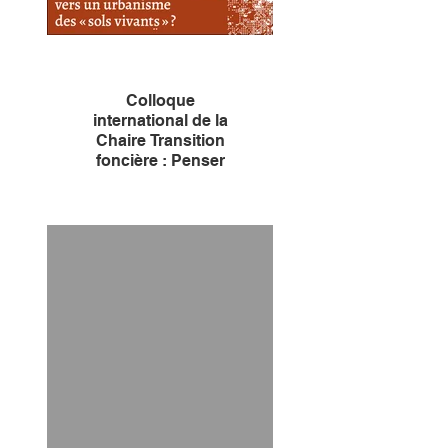
Lors de notre événement de
présentation du 12 mai à
l'Academie du Climat, nous
avons publié le rapport ainsi
que l'outil numérique d'aide à
la conception.
Colloque
international de la
Chaire Transition
foncière : Penser
et mettre en œuvre
la transition
foncière : vers un
urbanisme des
"sols vivants"?
La Chaire Transition foncière
organise un colloque
international consacré aux
initiatives européennes de
préservation des sols.
Il s’articulera autour de quatre
grands axes thématiques, avec
une approche interdisciplinaire
: connaître / prévenir / réparer /
gouverner les sols.