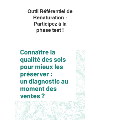
Outil Référentiel de
Renaturation :
Participez à la
phase test !
Cet appel à manifestation
d'intérêt s'adresse à tout
porteur de projet de
renaturation, attaché à la prise
en compte des sols dans sa
démarche. Il s'agit de tester
une première version de l'outil
d'aide à la décision co-
développé par l'Institut de la
Transition foncière, avec le
soutien d'ARP-Astrance, Icade
et l'Ademe.
Clôture le 25 août 2025.