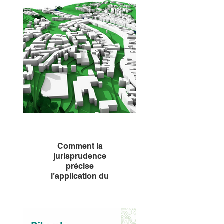
Comment un changement des
politiques de mobilités
permettrait-il, non seulement de
décarboner nos usages, mais
aussi de préserver ou restaurer
les sols ? Dans son dernier
briefing, publié le 25 février,
l’Institut de la Transition
foncière se penche sur
l’artificialisation
des sols causée par les
infrastructures de transports, et
sur le potentiel gisement de
renaturation qu’elles
représentent.
Comment la
jurisprudence
précise
l’application du
ZAN. Note
juridique
Dans une note publiée le 9
janvier par l’Institut de la