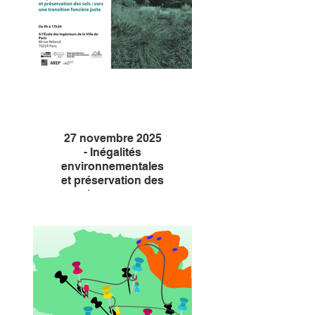
27 novembre 2025
- Inégalités
environnementales
et préservation des
sols : vers une
transition foncière
juste
Journée d’études de la Chaire
Transition foncière. Si les sols
dégradés cristallisent de
multiples inégalités sociales,
spatiales, environnementales,
comment les préserver dans
une approche de justice
environnementale ?