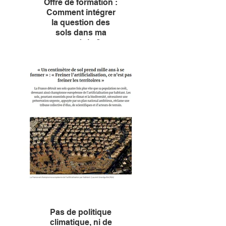
Offre de formation :
Comment intégrer
la question des
sols dans ma
stratégie ?
L’Institut de la Transition
foncière a conçu une offre de
formation à destination des
professionnels, des dirigeants
et des élus, des organisations
aussi bien privées que
publiques ou associatives.
Elle permet de savoir comment
intégrer la question des sols
dans sa stratégie d’entreprise
ou de collectivité.
La première journée aura lieu
le 25 juin 2026 à Paris.
Pré-inscrivez vous afin d'être
tenus au courant et d'y
participer.
Pas de politique
climatique, ni de