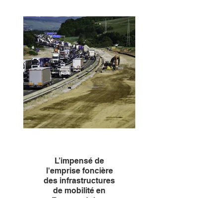
foncière
La Chaire Transition foncière a
le plaisir de publier l'appel à
communications scientifiques
pour son prochain colloque :
Penser et mettre en œuvre la
transition foncière : vers un
urbanisme des “sols vivants” ?
Le colloque se tiendra à la Cité
de l'Architecture et du
Patrimoine de Paris, les 3 et 4
décembre 2026.
Il s’articulera autour de quatre
grands axes thématiques, avec
une approche interdisciplinaire
: connaître / prévenir / réparer /
gouverner les sols.
Les résumés (en français ou
en anglais) sont attendus
jusqu’au 20 avril.
L’impensé de
l'emprise foncière
des infrastructures
de mobilité en
France : éviter,
réduire, renaturer