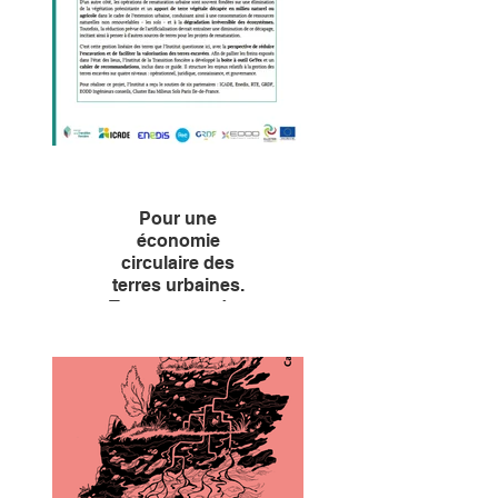
le 10 septembre.
Pour une
économie
circulaire des
terres urbaines.
Terres excavées
en milieu urbain :
éviter, réduire,
valoriser.
C’est cette gestion linéaire des
terres que l’Institut questionne
ici, avec la perspective de
réduire
l’excavation et de faciliter la
valorisation des terres
excavées. L'Institut a